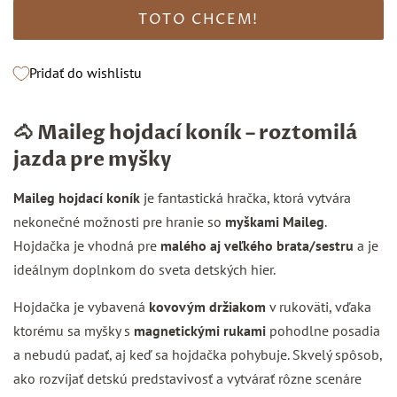
TOTO CHCEM!
Pridať do wishlistu
🐴
Maileg hojdací koník – roztomilá
jazda pre myšky
Maileg hojdací koník
je fantastická hračka, ktorá vytvára
nekonečné možnosti pre hranie so
myškami Maileg
.
Hojdačka je vhodná pre
malého aj veľkého brata/sestru
a je
ideálnym doplnkom do sveta detských hier.
Hojdačka je vybavená
kovovým držiakom
v rukoväti, vďaka
ktorému sa myšky s
magnetickými rukami
pohodlne posadia
a nebudú padať, aj keď sa hojdačka pohybuje. Skvelý spôsob,
ako rozvíjať detskú predstavivosť a vytvárať rôzne scenáre