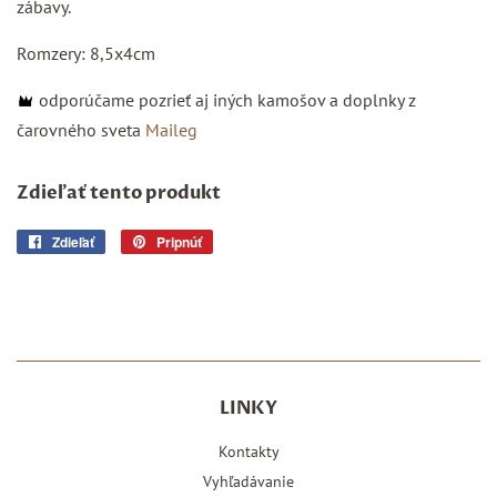
zábavy.
Romzery: 8,5x4cm
odporúčame pozrieť aj iných kamošov a
doplnky z
čarovného sveta
Maileg
Zdieľať tento produkt
Zdieľať
Zdielať
Pripnúť
Pripnúť
na
na
Facebooku
Pintereste
LINKY
Kontakty
Vyhľadávanie