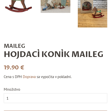
MAILEG
HOJDACÍ KONÍK MAILEG
Bežná
Cena
19.90 €
cena
po
Cena s DPH
Doprava
sa vypočíta v pokladni.
zľave
Množstvo