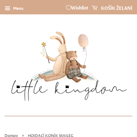
Wishlist
Menu
KOŠÍK ŽELANÍ
›
Domov
HOJDACÍ KONÍK MAILEG